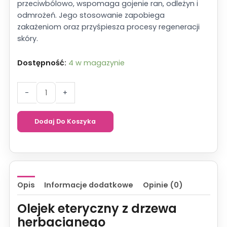
przeciwbólowo, wspomaga gojenie ran, odleżyn i
odmrożeń. Jego stosowanie zapobiega
zakażeniom oraz przyśpiesza procesy regeneracji
skóry.
Dostępność:
4 w magazynie
ilość
-
+
Olejek
eteryczny
Dodaj Do Koszyka
Z
drzewa
herbacianego
VitaFarm
10ml
Opis
Informacje dodatkowe
Opinie (0)
Olejek eteryczny z drzewa
herbacianego