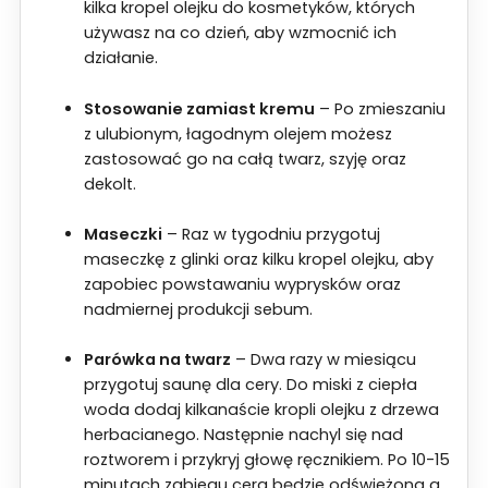
kilka kropel olejku do kosmetyków, których
używasz na co dzień, aby wzmocnić ich
działanie.
Stosowanie zamiast kremu
– Po zmieszaniu
z ulubionym, łagodnym olejem możesz
zastosować go na całą twarz, szyję oraz
dekolt.
Maseczki
– Raz w tygodniu przygotuj
maseczkę z glinki oraz kilku kropel olejku, aby
zapobiec powstawaniu wyprysków oraz
nadmiernej produkcji sebum.
Parówka na twarz
– Dwa razy w miesiącu
przygotuj saunę dla cery. Do miski z ciepła
woda dodaj kilkanaście kropli olejku z drzewa
herbacianego. Następnie nachyl się nad
roztworem i przykryj głowę ręcznikiem. Po 10-15
minutach zabiegu cera będzie odświeżona a