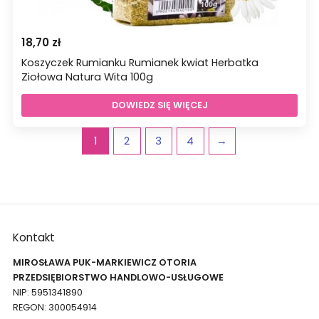
18,70
zł
Koszyczek Rumianku Rumianek kwiat Herbatka
Ziołowa Natura Wita 100g
DOWIEDZ SIĘ WIĘCEJ
1
2
3
4
→
Kontakt
MIROSŁAWA PUK-MARKIEWICZ OTORIA
PRZEDSIĘBIORSTWO HANDLOWO-USŁUGOWE
NIP: 5951341890
REGON: 300054914