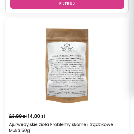
FILTRUJ
Pierwotna
Aktualna
23,80
zł
14,80
zł
cena
cena
Ajurwedyjskie zioła Problemy skórne i trądzikowe
wynosiła:
wynosi:
Mukti 50g