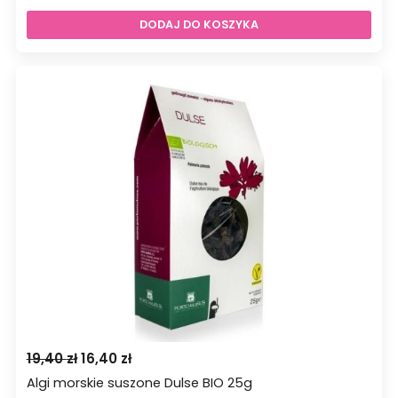
DODAJ DO KOSZYKA
Pierwotna
Aktualna
19,40
zł
16,40
zł
cena
cena
Algi morskie suszone Dulse BIO 25g