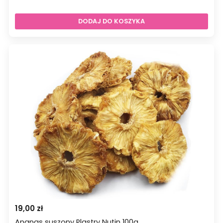
wynosiła:
wynosi:
19,40 zł.
16,40 zł.
DODAJ DO KOSZYKA
19,00
zł
Ananas suszony Plastry Nutin 100g