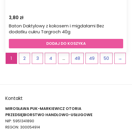
3,80
zł
Baton Daktylowy z kokosem i migdałami Bez
dodatku cukru Targroch 40g
DODAJ DO KOSZYKA
1
2
3
4
…
48
49
50
→
Kontakt
MIROSŁAWA PUK-MARKIEWICZ OTORIA
PRZEDSIĘBIORSTWO HANDLOWO-USŁUGOWE
NIP: 5951341890
REGON: 300054914