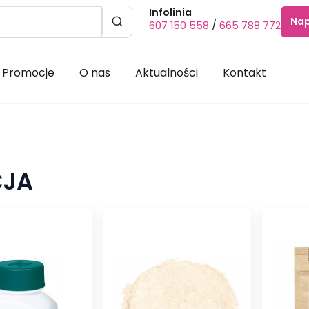
Infolinia
Nap
607 150 558
/
665 788 772
Promocje
O nas
Aktualności
Kontakt
CJA