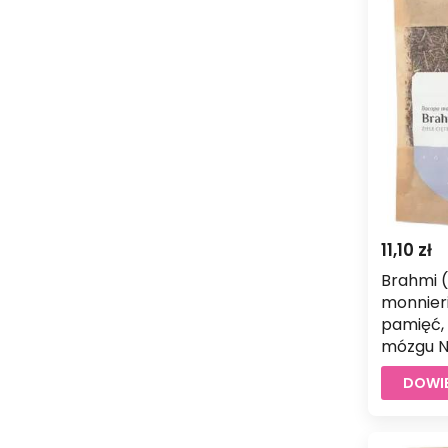
11,10
zł
Brahmi 
monnieri
pamięć, 
mózgu N
DOWIE