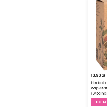
10,90
zł
Herbatka
wspieran
i witalno
DODAJ