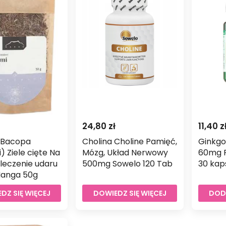
24,80
zł
11,40
z
(Bacopa
Cholina Choline Pamięć,
Ginkgo
) Ziele cięte Na
Mózg, Układ Nerwowy
60mg 
leczenie udaru
500mg Sowelo 120 Tab
30 kap
anga 50g
DZ SIĘ WIĘCEJ
DOWIEDZ SIĘ WIĘCEJ
DOD