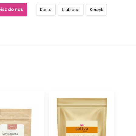
isz do nas
Konto
Ulubione
Koszyk