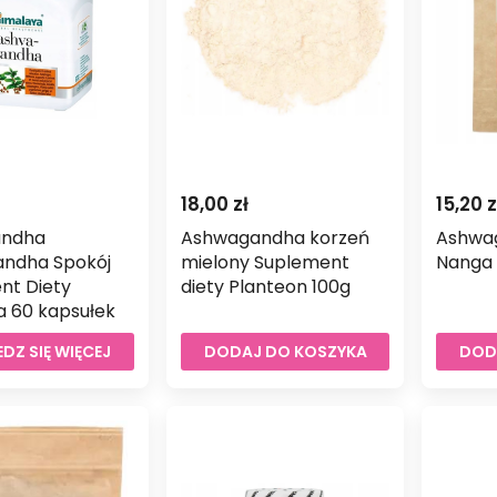
18,00
zł
15,20
z
andha
Ashwagandha korzeń
Ashwa
ndha Spokój
mielony Suplement
Nanga
nt Diety
diety Planteon 100g
a 60 kapsułek
DZ SIĘ WIĘCEJ
DODAJ DO KOSZYKA
DOD