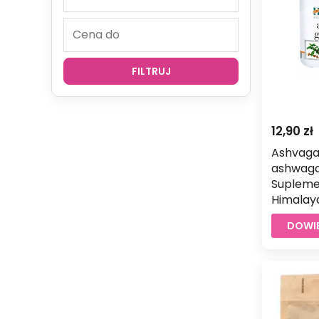
FILTRUJ
12,90
zł
Ashvag
ashwaga
Supleme
Himalay
DOWIE