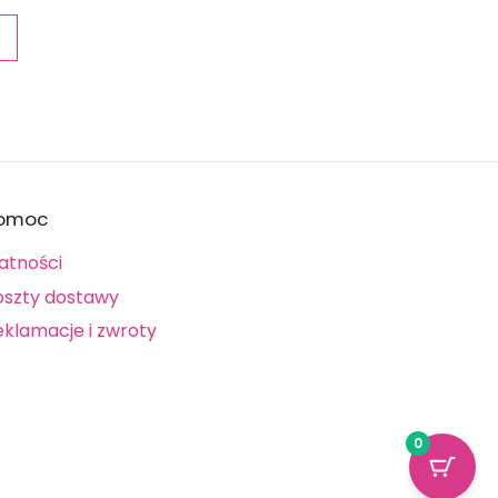
→
omoc
atności
oszty dostawy
eklamacje i zwroty
0