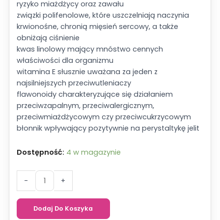
ryzyko miażdżycy oraz zawału
związki polifenolowe, które uszczelniają naczynia
krwionośne, chronią mięsień sercowy, a także
obniżają ciśnienie
kwas linolowy mający mnóstwo cennych
właściwości dla organizmu
witamina E słusznie uważana za jeden z
najsilniejszych przeciwutleniaczy
flawonoidy charakteryzujące się działaniem
przeciwzapalnym, przeciwalergicznym,
przeciwmiażdżycowym czy przeciwcukrzycowym
błonnik wpływający pozytywnie na perystaltykę jelit
Dostępność:
4 w magazynie
ilość
-
+
Ostropest
nieodtłuszczony
Dodaj Do Koszyka
mielony