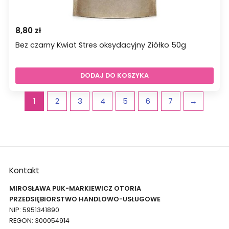
8,80
zł
Bez czarny Kwiat Stres oksydacyjny Ziółko 50g
DODAJ DO KOSZYKA
1
2
3
4
5
6
7
→
Kontakt
MIROSŁAWA PUK-MARKIEWICZ OTORIA
PRZEDSIĘBIORSTWO HANDLOWO-USŁUGOWE
NIP: 5951341890
REGON: 300054914