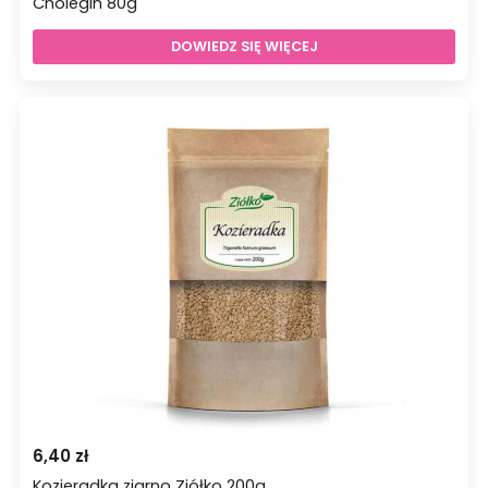
Cholegin 80g
DOWIEDZ SIĘ WIĘCEJ
6,40
zł
Kozieradka ziarno Ziółko 200g