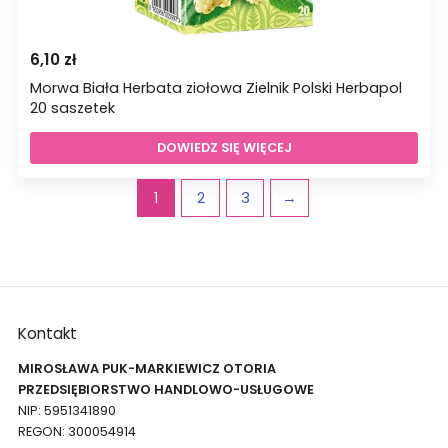
6,10
zł
Morwa Biała Herbata ziołowa Zielnik Polski Herbapol
20 saszetek
DOWIEDZ SIĘ WIĘCEJ
1
2
3
→
Kontakt
MIROSŁAWA PUK-MARKIEWICZ OTORIA
PRZEDSIĘBIORSTWO HANDLOWO-USŁUGOWE
NIP: 5951341890
REGON: 300054914